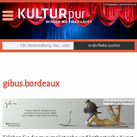
© fergregory /
www.fotolia.de
KULTURpur Suche
gibus.bordeaux
gibus.bordeaux
Werbung: gibus.bordeaux