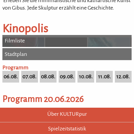
'Erleben Sie die minimalistische und kathartische Kunst
von Gibus. Jede Skulptur erzählt eine Geschichte.
Kinopolis
Filmliste
Stadtplan
Stadtplan
Programm
06.08.
07.08.
08.08.
09.08.
10.08.
11.08.
12.08.
Programm 20.06.2026
KULTURpur - wissen wo was läuft.
KULTURpur Footer
Über KULTURpur
Spielzeitstatistik