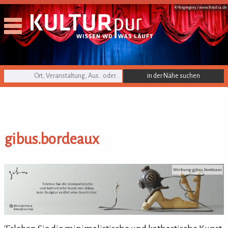
© fergregory /
www.fotolia.de
KULTURpur Suche
gibus.bordeaux
gibus.bordeaux
Werbung: gibus.bordeaux