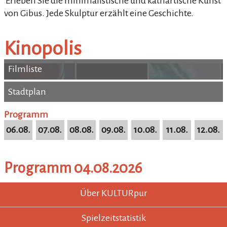
'Erleben Sie die minimalistische und kathartische Kunst
von Gibus. Jede Skulptur erzählt eine Geschichte.
Kinopolis
Filmliste
Stadtplan
Stadtplan
Programm
06.08.
07.08.
08.08.
09.08.
10.08.
11.08.
12.08.
Programm 04.08.2026
KULTURpur - wissen wo was läuft.
KULTURpur Footer
Über KULTURpur
Spielzeitstatistik