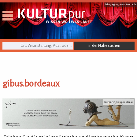
© fergregory /
www.fotolia.de
KULTURpur Suche
gibus.bordeaux
gibus.bordeaux
Werbung: gibus.bordeaux