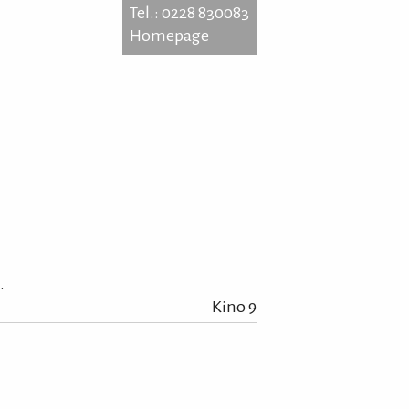
Tel.: 0228 830083
Homepage
kestraße 7-9
3 Bonn
: 0228 830083
epage
.
Kino 9