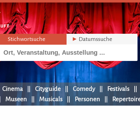
►
Stichwortsuche
►
Datumssuche
Cinema
Cityguide
Comedy
Festivals
Museen
Musicals
Personen
Repertoir