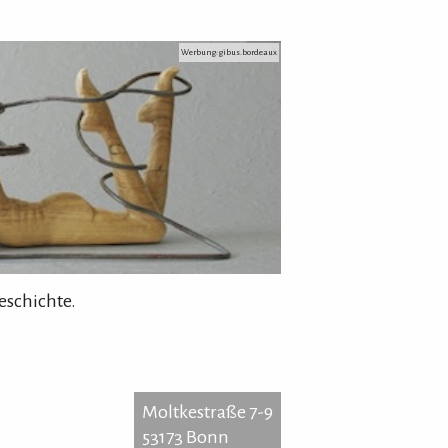
Werbung: gibus.bordeaux
eschichte.
Moltkestraße 7-9
53173 Bonn