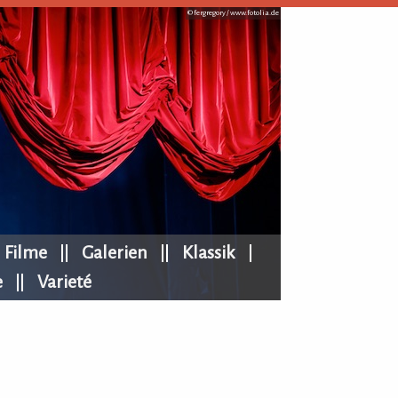
© fergregory /
www.fotolia.de
Filme
Galerien
Klassik
e
Varieté