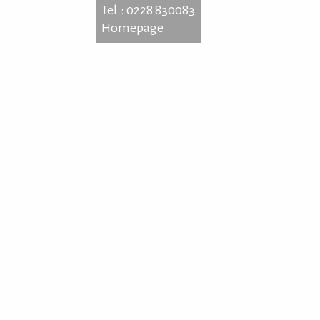
Tel.: 0228 830083
Homepage
kestraße 7-9
3 Bonn
: 0228 830083
epage