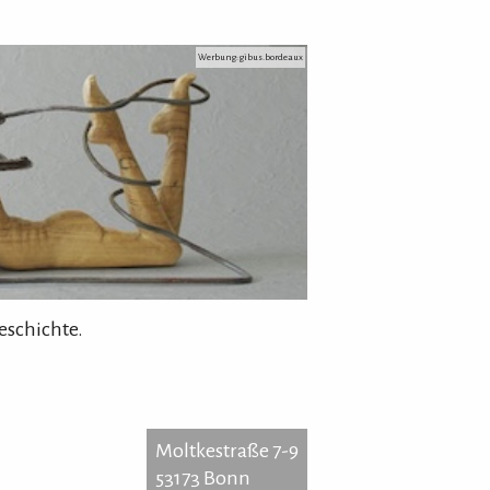
Werbung: gibus.bordeaux
eschichte.
Moltkestraße 7-9
53173 Bonn