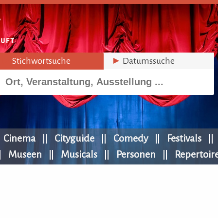
►
Stichwortsuche
►
Datumssuche
Cinema
Cityguide
Comedy
Festivals
Museen
Musicals
Personen
Repertoir