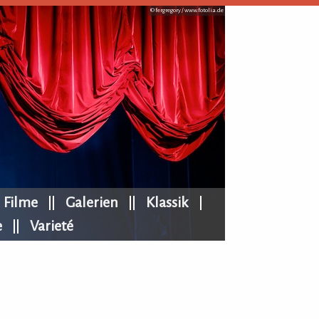
© fergregory /
www.fotolia.de
Filme
Galerien
Klassik
e
Varieté