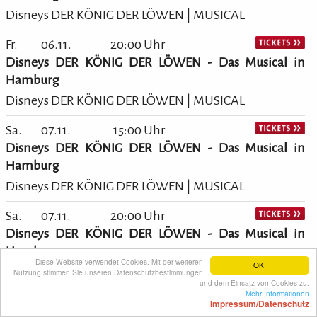
Disneys DER KÖNIG DER LÖWEN | MUSICAL
Fr.
06.11.
20:00 Uhr
Disneys DER KÖNIG DER LÖWEN - Das Musical in
Hamburg
Disneys DER KÖNIG DER LÖWEN | MUSICAL
Sa.
07.11.
15:00 Uhr
Disneys DER KÖNIG DER LÖWEN - Das Musical in
Hamburg
Disneys DER KÖNIG DER LÖWEN | MUSICAL
Sa.
07.11.
20:00 Uhr
Disneys DER KÖNIG DER LÖWEN - Das Musical in
Hamburg
Diese Website verwendet Cookies. Mit der weiteren
OK!
Disneys DER KÖNIG DER LÖWEN | MUSICAL
Nutzung stimmen Sie unseren Datenschutzbestimmungen
und dem Einsatz von Cookies zu.
Mehr Informationen
So.
08.11.
14:00 Uhr
Impressum/Datenschutz