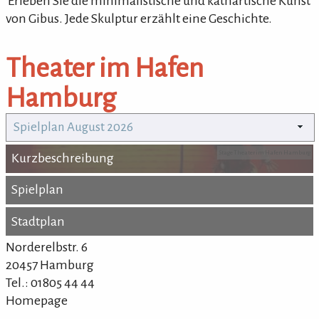
'Erleben Sie die minimalistische und kathartische Kunst
von Gibus. Jede Skulptur erzählt eine Geschichte.
Theater im Hafen
Hamburg
Spielplan August 2026
Stage Theater im Hafen Hamburg
Kurzbeschreibung
Kurzbeschreibung
Spielplan
Spielplan
Stadtplan
Stadtplan
Norderelbstr. 6
20457 Hamburg
Tel.: 01805 44 44
Homepage