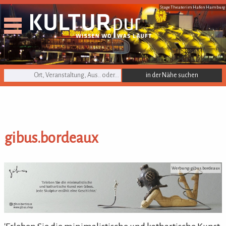
Stage Theater im Hafen Hamburg
KULTURpur Suche
gibus.bordeaux
gibus.bordeaux
Werbung: gibus.bordeaux