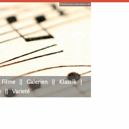
© fullempty /
www.fotolia.de
Filme
Galerien
Klassik
e
Varieté