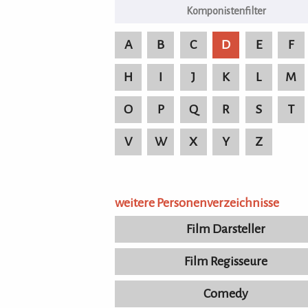
A
B
C
D
E
F
H
I
J
K
L
M
O
P
Q
R
S
T
V
W
X
Y
Z
weitere Personenverzeichnisse
Film Darsteller
Film Regisseure
Comedy