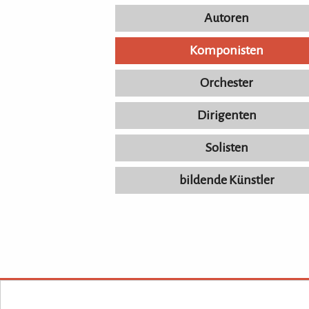
Autoren
Komponisten
Orchester
Dirigenten
Solisten
bildende Künstler
KULTURpur - wissen wo was läuft.
KULTURpur Footer
Über KULTU