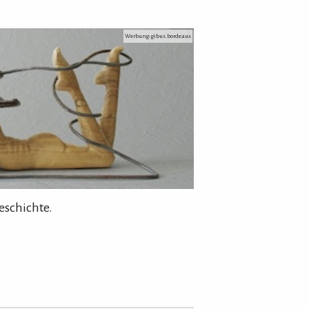
Werbung: gibus.bordeaux
eschichte.