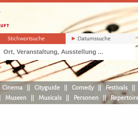
►
Stichwortsuche
►
Datumssuche
Cinema
Cityguide
Comedy
Festivals
Museen
Musicals
Personen
Repertoir