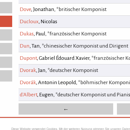
Dove
, Jonathan
, *britischer Komponist
Ducloux
, Nicolas
Dukas
, Paul
, *französischer Komponist
Dun
, Tan
, *chinesischer Komponist und Dirigent
Dupont
, Gabriel Édouard Xavier
, *französischer 
Dvorak
, Jan
, *deutscher Komponist
Dvorák
, Antonin Leopold
, *böhmischer Komponi
d'Albert
, Eugen
, *deutscher Komponist und Pianis
←
Rpur
Spielzeitstatistik
Login
Impre
Diese Website verwendet Cookies. Mit der weiteren Nutzung stimmen Sie unseren Dat