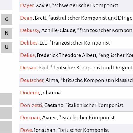
Dayer
, Xavier
, *schweizerischer Komponist
Dean
, Brett
, *australischer Komponist und Dirige
G
Debussy
, Achille-Claude
, *französischer Kompon
N
Delibes
, Léo
, *französischer Komponist
U
Delius
, Frederick Theodore Albert
, *englischer K
Dessau
, Paul
, *deutscher Komponist und Dirigent
Deutscher
, Alma
, *britische Komponistin klassis
Doderer
, Johanna
Donizetti
, Gaetano
, *italienischer Komponist
Dorman
, Avner
, *israelischer Komponist
Dove
, Jonathan
, *britischer Komponist