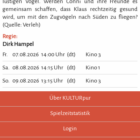
lustigen Vogel. Werden Conni und ihre Freunde es
gemeinsam schaffen, dass Klaus rechtzeitig gesund
wird, um mit den Zugvögeln nach Süden zu fliegen?
(Quelle: Verleh)
Regie:
Dirk Hampel
Fr.
07.08.2026
14:00 Uhr
(dt)
Kino 3
Sa.
08.08.2026
14:15 Uhr
(dt)
Kino 1
So.
09.08.2026
13:15 Uhr
(dt)
Kino 3
KULTURpur - wissen wo was läuft.
KULTURpur Footer
Über KULTURpur
Spielzeitstatistik
Login