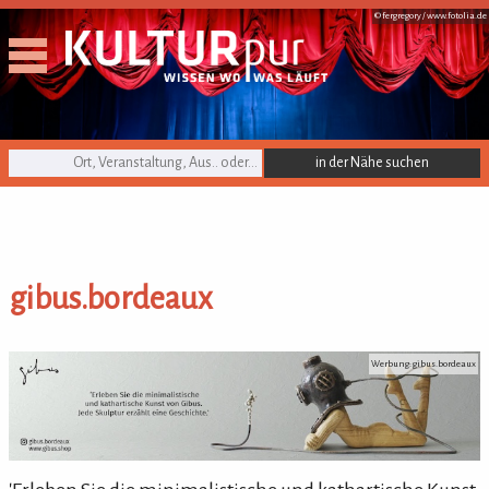
© fergregory /
www.fotolia.de
KULTURpur Suche
gibus.bordeaux
gibus.bordeaux
Werbung: gibus.bordeaux