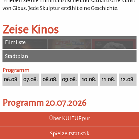
'Erleben Sie die minimalistische und kathartische Kunst
von Gibus. Jede Skulptur erzählt eine Geschichte.
Zeise Kinos
Filmliste
Stadtplan
Stadtplan
Programm
06.08.
07.08.
08.08.
09.08.
10.08.
11.08.
12.08.
Programm 20.07.2026
KULTURpur - wissen wo was läuft.
KULTURpur Footer
Über KULTURpur
Spielzeitstatistik