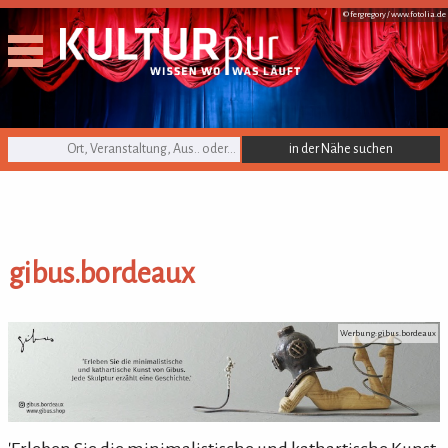
© fergregory /
www.fotolia.de
KULTURpur Suche
gibus.bordeaux
gibus.bordeaux
Werbung: gibus.bordeaux