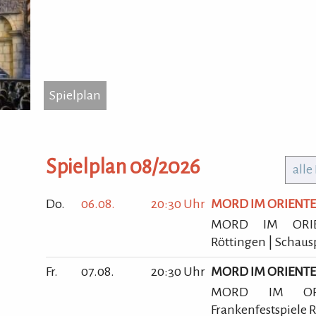
Spielplan
...
Spielplan
Burg
9728
Tel.:
Spielplan 08/2026
alle
Hom
Do.
06.08.
20:30 Uhr
MORD IM ORIENT
MORD IM ORIENT
Röttingen | Schaus
Fr.
07.08.
20:30 Uhr
MORD IM ORIENT
MORD IM ORI
Frankenfestspiele R