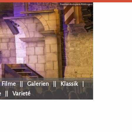
Frankenfestspiele Röttingen
Filme
Galerien
Klassik
e
Varieté