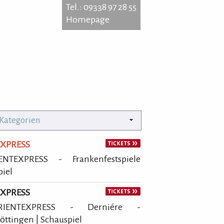
Tel.: 09338 97 28 55
Homepage
 Brattenstein
5 Röttingen
 09338 97 28 55
 Kategorien
epage
EXPRESS
EXPRESS - Frankenfestspiele
piel
EXPRESS
ENTEXPRESS - Derniére -
öttingen | Schauspiel