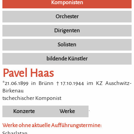
Komponisten
Orchester
Dirigenten
Solisten
bildende Künstler
Komponisten
Pavel Haas
*21.06.1899 in Brünn †17.10.1944 im KZ Auschwitz-
Birkenau
tschechischer Komponist
.
Konzerte
Werke
Werke ohne aktuelle Aufführungstermine:
Scharlatan