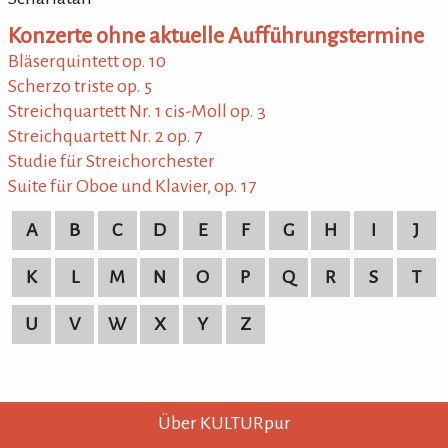
Konzerte ohne aktuelle Aufführungstermine
Bläserquintett op. 10
Scherzo triste op. 5
Streichquartett Nr. 1 cis-Moll op. 3
Streichquartett Nr. 2 op. 7
Studie für Streichorchester
Suite für Oboe und Klavier, op. 17
A
B
C
D
E
F
G
H
I
J
K
L
M
N
O
P
Q
R
S
T
U
V
W
X
Y
Z
KULTURpur - wissen wo was läuft.
KULTURpur Footer
Über KULTURpur