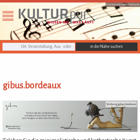
© fullempty /
www.fotolia.de
KULTURpur Suche
gibus.bordeaux
gibus.bordeaux
Werbung: gibus.bordeaux