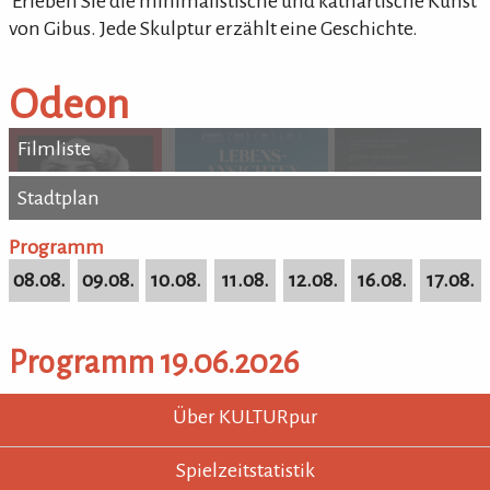
'Erleben Sie die minimalistische und kathartische Kunst
von Gibus. Jede Skulptur erzählt eine Geschichte.
Odeon
Filmliste
Stadtplan
Stadtplan
Programm
08.08.
09.08.
10.08.
11.08.
12.08.
16.08.
17.08.
Programm 19.06.2026
KULTURpur - wissen wo was läuft.
KULTURpur Footer
Über KULTURpur
Spielzeitstatistik