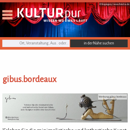
© fergregory /
www.fotolia.de
KULTURpur Suche
gibus.bordeaux
gibus.bordeaux
Werbung: gibus.bordeaux