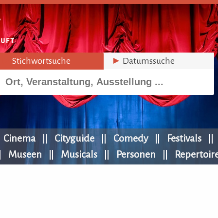
►
Stichwortsuche
►
Datumssuche
Cinema
Cityguide
Comedy
Festivals
Museen
Musicals
Personen
Repertoir