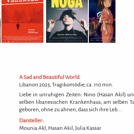
...
Mayb
5067
Tel.
Hom
A Sad and Beautiful World
Libanon 2025, Tragikomödie, ca.
110
min.
Liebe in unruhigen Zeiten: Nino (Hasan Akil) 
selben libanesischen Krankenhaus, am selben 
geboren, ohne zu ahnen, dass sich ihre Leb...
Darsteller:
Mounia Akl, Hasan Akil, Julia Kassar