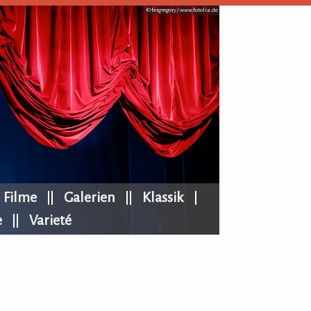
© fergregory /
www.fotolia.de
Filme
Galerien
Klassik
e
Varieté