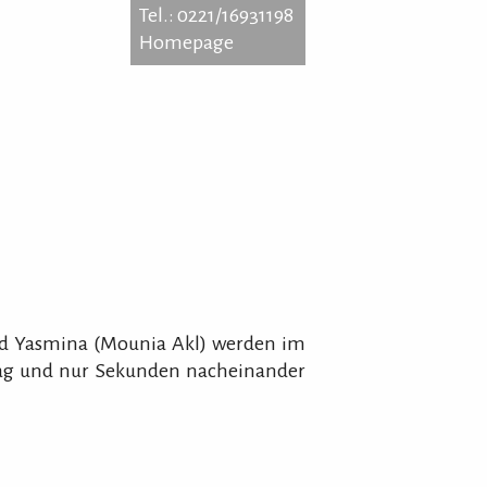
Tel.: 0221/16931198
Homepage
achstraße 111
0 Köln
: 0221/16931198
epage
und Yasmina (Mounia Akl) werden im
Tag und nur Sekunden nacheinander