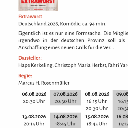
Extrawurst
Deutschland 2026, Komödie, ca.
94
min.
Eigentlich ist es nur eine Formsache: Die Mitg
irgendwo in der deutschen Provinz soll als
Anschaffung eines neuen Grills für die Ver...
Darsteller:
Hape Kerkeling, Christoph Maria Herbst, Fahri Ya
Regie:
Marcus H. Rosenmüller
06.08.2026
07.08.2026
08.08.2026
09.0
20:30 Uhr
20:30 Uhr
16:15 Uhr
16:1
20:30 Uhr
20:3
13.08.2026
14.08.2026
15.08.2026
16.0
20:15 Uhr
18:45 Uhr
18:45 Uhr
15:1