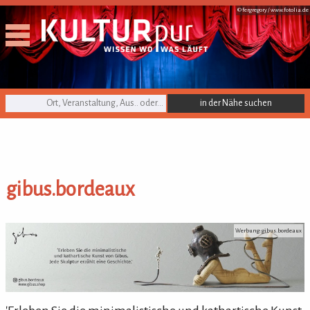
© fergregory /
www.fotolia.de
KULTURpur Suche
gibus.bordeaux
gibus.bordeaux
Werbung: gibus.bordeaux