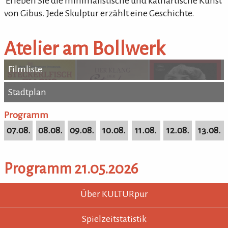
'Erleben Sie die minimalistische und kathartische Kunst
von Gibus. Jede Skulptur erzählt eine Geschichte.
Atelier am Bollwerk
Filmliste
Stadtplan
Stadtplan
Programm
07.08.
08.08.
09.08.
10.08.
11.08.
12.08.
13.08.
Programm 21.05.2026
KULTURpur - wissen wo was läuft.
KULTURpur Footer
Über KULTURpur
Spielzeitstatistik