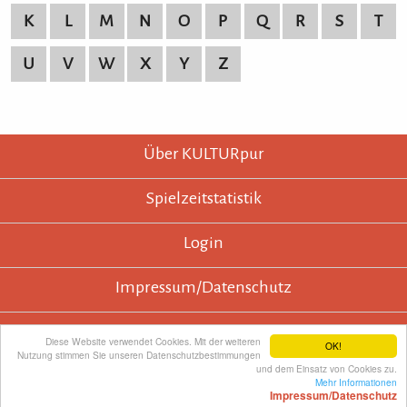
K
L
M
N
O
P
Q
R
S
T
U
V
W
X
Y
Z
KULTURpur - wissen wo was läuft.
KULTURpur Footer
Über KULTURpur
Spielzeitstatistik
Login
Impressum/Datenschutz
Diese Website verwendet Cookies. Mit der weiteren
OK!
Nutzung stimmen Sie unseren Datenschutzbestimmungen
und dem Einsatz von Cookies zu.
KULTURpur empfehlen
Mehr Informationen
Impressum/Datenschutz