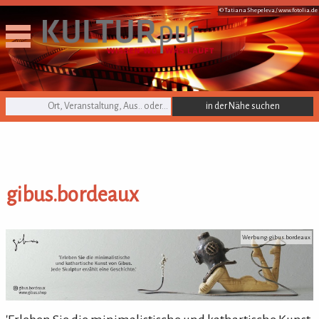
© Tatiana Shepeleva /
www.fotolia.de
KULTURpur Suche
gibus.bordeaux
gibus.bordeaux
Werbung: gibus.bordeaux