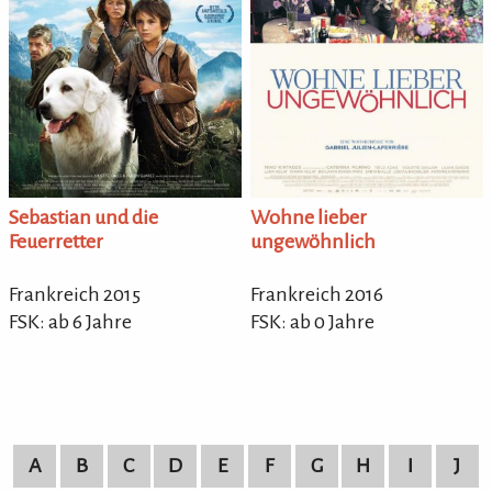
Wohne lieber
Sebastian und die
ungewöhnlich
Feuerretter
Frankreich 2016
Frankreich 2015
FSK: ab 0 Jahre
FSK: ab 6 Jahre
A
B
C
D
E
F
G
H
I
J