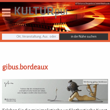
© Tatiana Shepeleva /
www.fotolia.de
KULTURpur Suche
gibus.bordeaux
gibus.bordeaux
Werbung: gibus.bordeaux