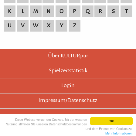
K
L
M
N
O
P
Q
R
S
T
U
V
W
X
Y
Z
KULTURpur - wissen wo was läuft.
KULTURpur Footer
Über KULTURpur
Spielzeitstatistik
Login
Impressum/Datenschutz
Diese Website verwendet Cookies. Mit der weiteren
OK!
Nutzung stimmen Sie unseren Datenschutzbestimmungen
und dem Einsatz von Cookies zu.
KULTURpur empfehlen
Mehr Informationen