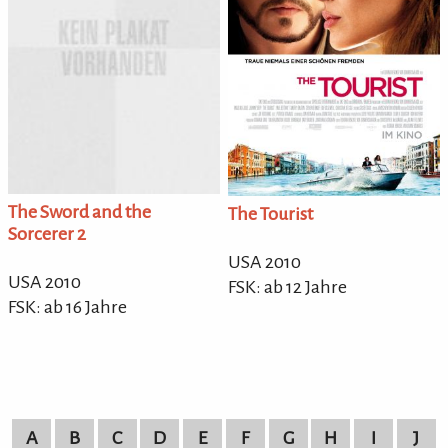
The Sword and the
The Tourist
Sorcerer 2
USA 2010
USA 2010
FSK: ab 12 Jahre
FSK: ab 16 Jahre
A
B
C
D
E
F
G
H
I
J