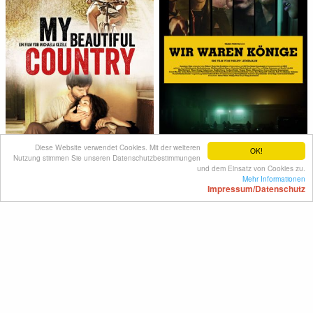
Diese Website verwendet Cookies. Mit der weiteren
OK!
Nutzung stimmen Sie unseren Datenschutzbestimmungen
Wir waren Könige
My Beautiful Country
und dem Einsatz von Cookies zu.
Mehr Informationen
Impressum/Datenschutz
Deutschland 2014
Deutschland 2013
FSK: ab 16 Jahre
FSK: ab 12 Jahre
A
B
C
D
E
F
G
H
I
J