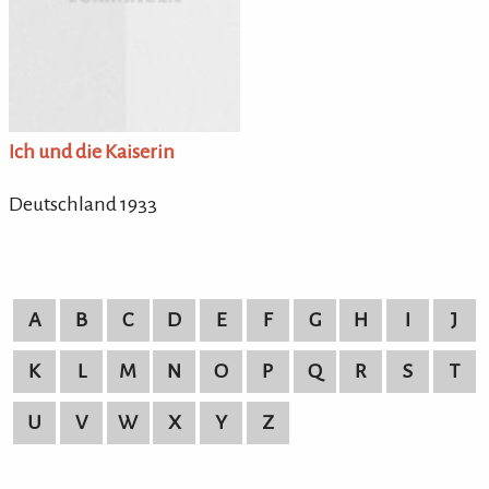
Ich und die Kaiserin
Deutschland 1933
A
B
C
D
E
F
G
H
I
J
K
L
M
N
O
P
Q
R
S
T
U
V
W
X
Y
Z