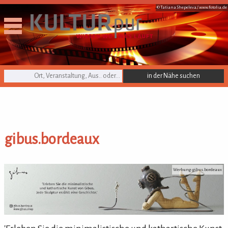
© Tatiana Shepeleva /
www.fotolia.de
KULTURpur Suche
gibus.bordeaux
gibus.bordeaux
Werbung: gibus.bordeaux