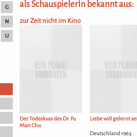
als SchauspielerIn bekannt aus:
G
zur Zeit nicht im Kino
N
U
Der Todeskuss des Dr. Fu
Liebe will gelernt se
Man Chu
Deutschland 1963