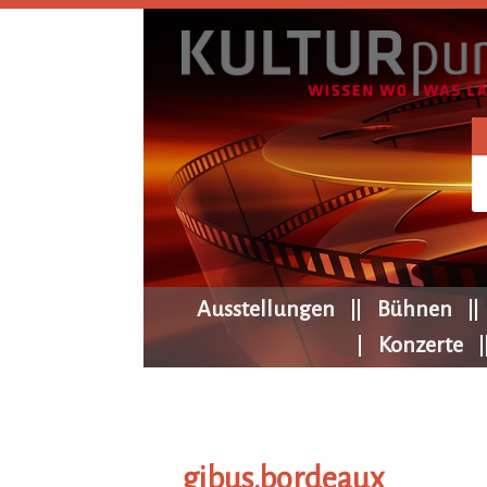
KULTURpur Navigation
Ausstellungen
Bühnen
Konzerte
gibus.bordeaux