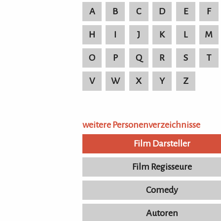
A
B
C
D
E
F
H
I
J
K
L
M
O
P
Q
R
S
T
V
W
X
Y
Z
weitere Personenverzeichnisse
Film Darsteller
Film Regisseure
Comedy
Autoren