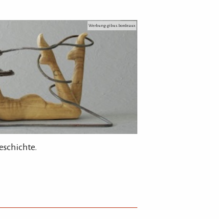
Werbung: gibus.bordeaux
eschichte.