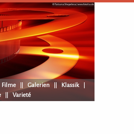
© Tatiana Shepeleva /
www.fotolia.de
Filme
Galerien
Klassik
e
Varieté