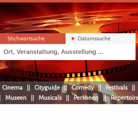
►
Stichwortsuche
►
Datumssuche
Cinema
Cityguide
Comedy
Festivals
Museen
Musicals
Personen
Repertoir