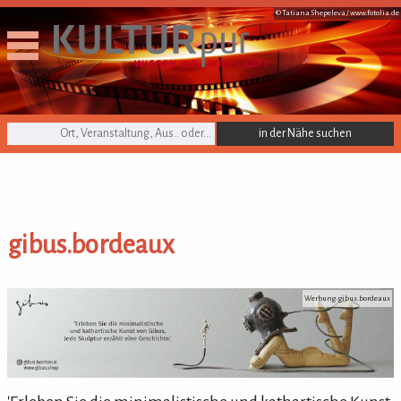
© Tatiana Shepeleva /
www.fotolia.de
KULTURpur Suche
gibus.bordeaux
gibus.bordeaux
Werbung: gibus.bordeaux