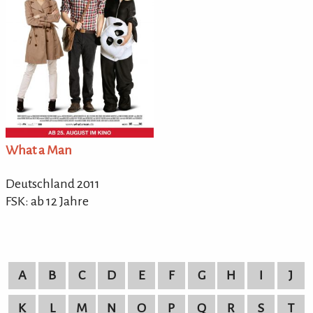
What a Man
Deutschland 2011
FSK: ab 12 Jahre
A
B
C
D
E
F
G
H
I
J
K
L
M
N
O
P
Q
R
S
T