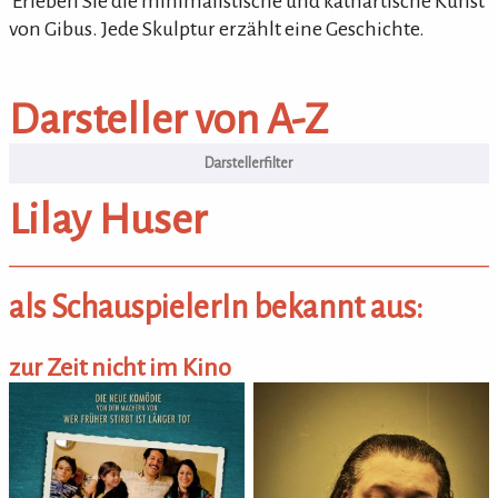
'Erleben Sie die minimalistische und kathartische Kunst
von Gibus. Jede Skulptur erzählt eine Geschichte.
Darsteller von A-Z
Darsteller von A-Z
Lilay Huser
als SchauspielerIn bekannt aus:
zur Zeit nicht im Kino