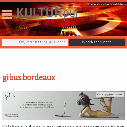
© Tatiana Shepeleva /
www.fotolia.de
KULTURpur Suche
gibus.bordeaux
gibus.bordeaux
Werbung: gibus.bordeaux