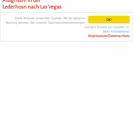
Ausgrissn! In der
Lederhosn nach Las Vegas
Diese Website verwendet Cookies. Mit der weiteren
OK!
Deutschland 2020
Nutzung stimmen Sie unseren Datenschutzbestimmungen
und dem Einsatz von Cookies zu.
FSK: ab 12 Jahre
Mehr Informationen
Impressum/Datenschutz
A
B
C
D
E
F
G
H
I
J
K
L
M
N
O
P
Q
R
S
T
U
V
W
X
Y
Z