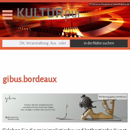
© Tatiana Shepeleva /
www.fotolia.de
KULTURpur Suche
gibus.bordeaux
gibus.bordeaux
Werbung: gibus.bordeaux