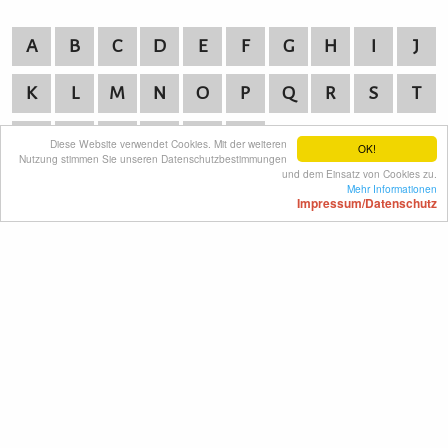
A
B
C
D
E
F
G
H
I
J
K
L
M
N
O
P
Q
R
S
T
U
V
W
X
Y
Z
Diese Website verwendet Cookies. Mit der weiteren
OK!
Nutzung stimmen Sie unseren Datenschutzbestimmungen
und dem Einsatz von Cookies zu.
Mehr Informationen
Impressum/Datenschutz
KULTURpur - wissen wo was läuft.
KULTURpur Footer
Über KULTURpur
Spielzeitstatistik
Login
Impressum/Datenschutz