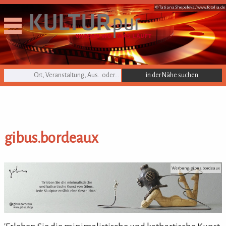
© Tatiana Shepeleva /
www.fotolia.de
KULTURpur Suche
gibus.bordeaux
gibus.bordeaux
Werbung: gibus.bordeaux