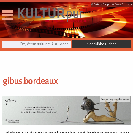
© Tatiana Shepeleva /
www.fotolia.de
KULTURpur Suche
gibus.bordeaux
gibus.bordeaux
Werbung: gibus.bordeaux