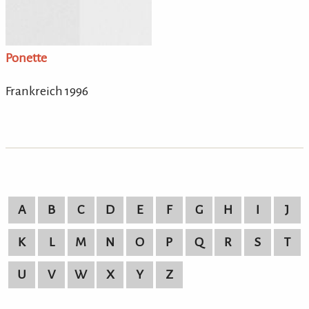
Ponette
Frankreich 1996
A
B
C
D
E
F
G
H
I
J
K
L
M
N
O
P
Q
R
S
T
U
V
W
X
Y
Z