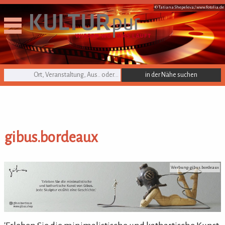
© Tatiana Shepeleva /
www.fotolia.de
KULTURpur Suche
gibus.bordeaux
gibus.bordeaux
Werbung: gibus.bordeaux