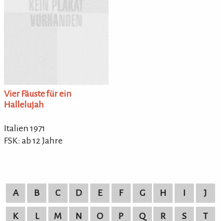
Vier Fäuste für ein
Hallelujah
Italien 1971
FSK: ab 12 Jahre
A
B
C
D
E
F
G
H
I
J
K
L
M
N
O
P
Q
R
S
T