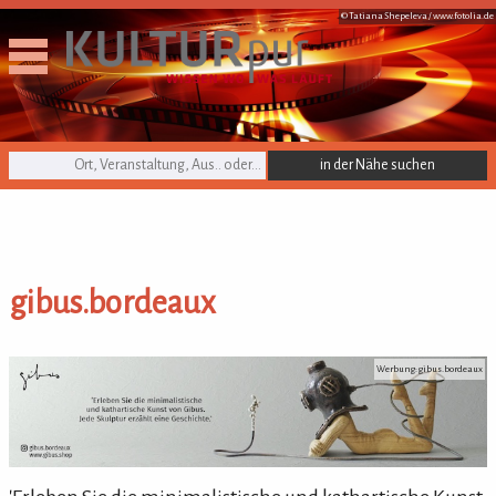
© Tatiana Shepeleva /
www.fotolia.de
KULTURpur Suche
gibus.bordeaux
gibus.bordeaux
Werbung: gibus.bordeaux