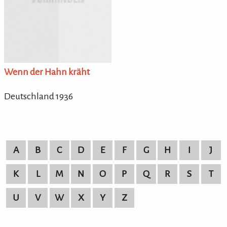
Wenn der Hahn kräht
Deutschland 1936
A
B
C
D
E
F
G
H
I
J
K
L
M
N
O
P
Q
R
S
T
U
V
W
X
Y
Z