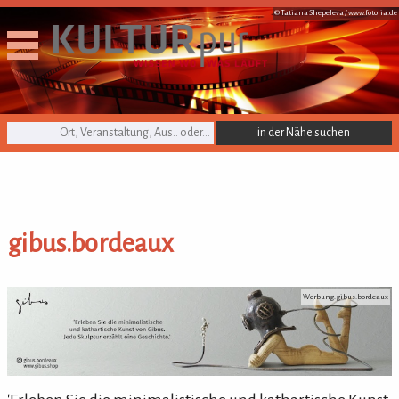
© Tatiana Shepeleva /
www.fotolia.de
KULTURpur Suche
gibus.bordeaux
gibus.bordeaux
Werbung: gibus.bordeaux