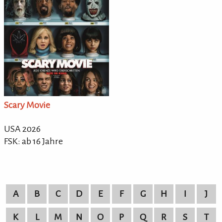
Scary Movie
USA 2026
FSK: ab 16 Jahre
A
B
C
D
E
F
G
H
I
J
K
L
M
N
O
P
Q
R
S
T