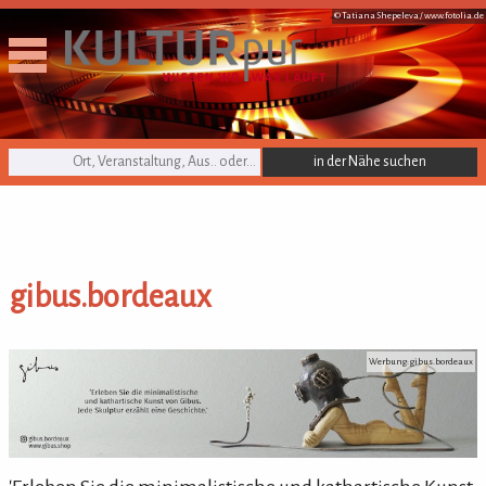
© Tatiana Shepeleva /
www.fotolia.de
KULTURpur Suche
gibus.bordeaux
gibus.bordeaux
Werbung: gibus.bordeaux