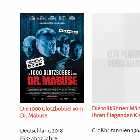
Die tollkühnen Män
Die 1000 Glotzböbbel vom
ihren fliegenden Ki
Dr. Mabuse
Großbritannien 196
Deutschland 2018
FSK: ab 12 Jahre