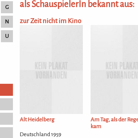
als SchauspielerIn bekannt aus:
G
zur Zeit nicht im Kino
N
U
Alt Heidelberg
Am Tag, als der Reg
kam
Deutschland 1959