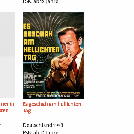
FSK: ab 12 Jahre
ner in
Es geschah am hellichten
sten
Tag
4
Deutschland 1958
FSK: ab 12 Jahre