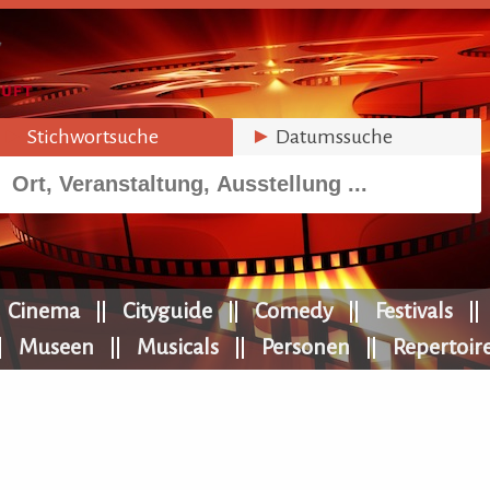
►
Stichwortsuche
►
Datumssuche
Cinema
Cityguide
Comedy
Festivals
Museen
Musicals
Personen
Repertoir