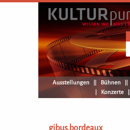
KULTURpur Navigation
Ausstellungen
Bühnen
Konzerte
gibus.bordeaux