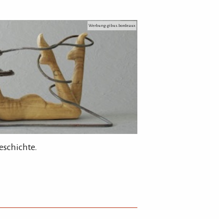
Werbung: gibus.bordeaux
eschichte.