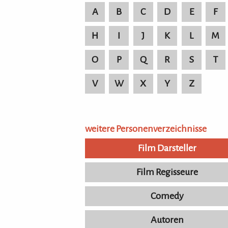
A
B
C
D
E
F
H
I
J
K
L
M
O
P
Q
R
S
T
V
W
X
Y
Z
weitere Personenverzeichnisse
Film Darsteller
Film Regisseure
Comedy
Autoren