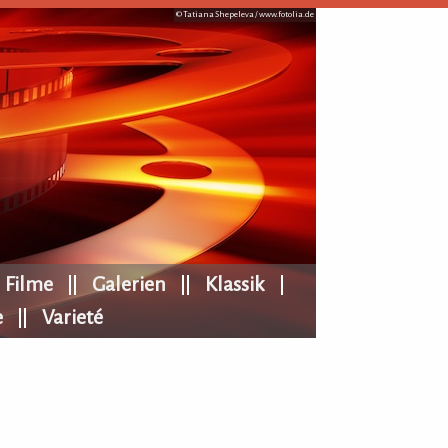
© Tatiana Shepeleva /
www.fotolia.de
Filme
Galerien
Klassik
e
Varieté