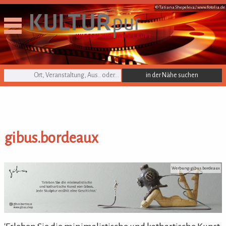
© Tatiana Shepeleva /
www.fotolia.de
KULTURpur Suche
gibus.bordeaux
gibus.bordeaux
Werbung: gibus.bordeaux