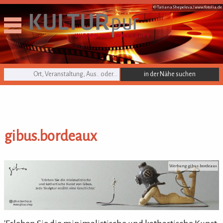
© Tatiana Shepeleva /
www.fotolia.de
KULTURpur Suche
gibus.bordeaux
gibus.bordeaux
Werbung: gibus.bordeaux