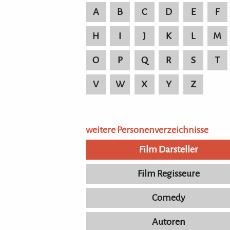
A
B
C
D
E
F
H
I
J
K
L
M
O
P
Q
R
S
T
V
W
X
Y
Z
weitere Personenverzeichnisse
Film Darsteller
Film Regisseure
Comedy
Autoren