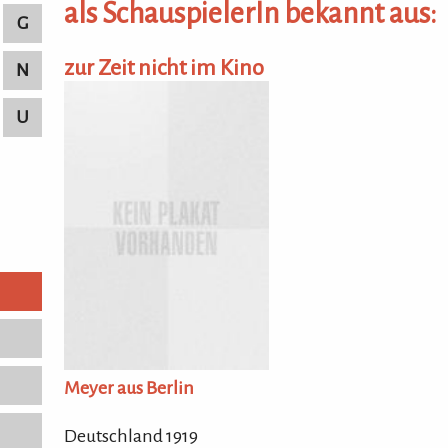
als SchauspielerIn bekannt aus:
G
zur Zeit nicht im Kino
N
U
Meyer aus Berlin
Deutschland 1919