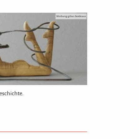
Werbung: gibus.bordeaux
eschichte.