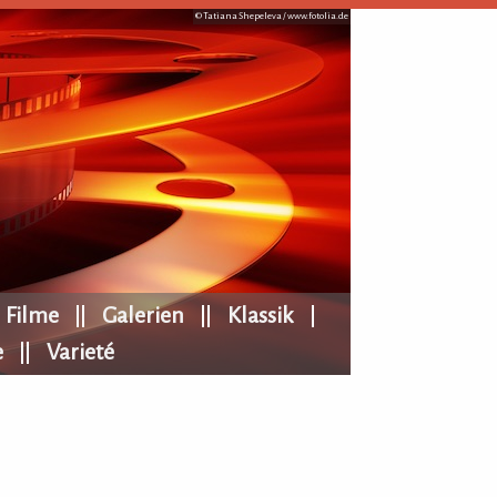
© Tatiana Shepeleva /
www.fotolia.de
Filme
Galerien
Klassik
e
Varieté