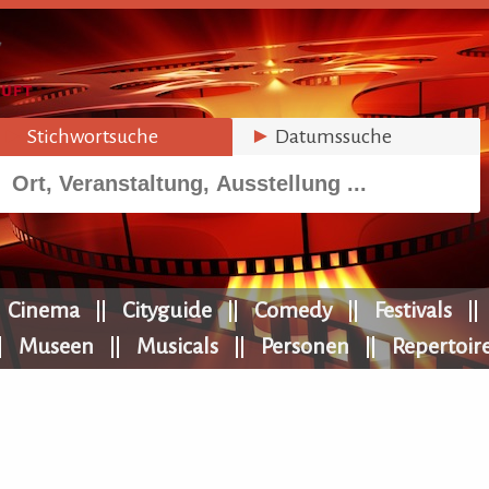
►
Stichwortsuche
►
Datumssuche
Cinema
Cityguide
Comedy
Festivals
Museen
Musicals
Personen
Repertoir