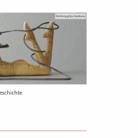
Werbung: gibus.bordeaux
eschichte.