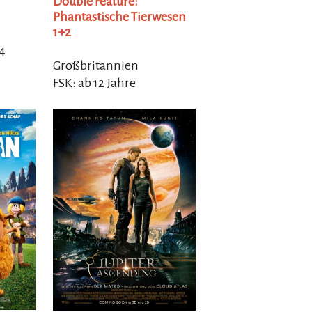
Double Feature:
Phantastische Tierwesen
1+2
4
Großbritannien
FSK: ab 12 Jahre