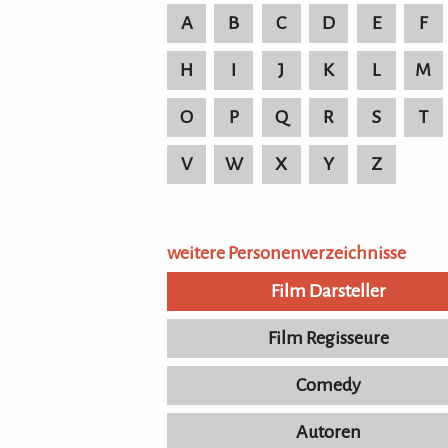
A
B
C
D
E
F
H
I
J
K
L
M
O
P
Q
R
S
T
V
W
X
Y
Z
weitere Personenverzeichnisse
Film Darsteller
Film Regisseure
Comedy
Autoren