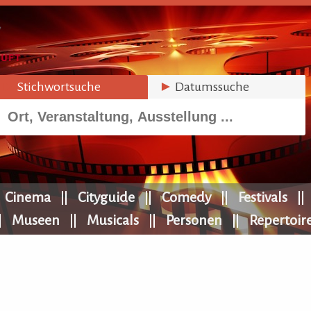
►
Stichwortsuche
►
Datumssuche
Cinema
Cityguide
Comedy
Festivals
Museen
Musicals
Personen
Repertoir