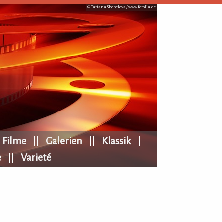
© Tatiana Shepeleva /
www.fotolia.de
Filme
Galerien
Klassik
e
Varieté