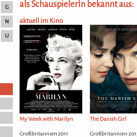
als SchauspielerIn bekannt aus:
G
aktuell im Kino
N
U
My Week with Marilyn
The Danish Girl
Großbritannien 2011
Großbritannien 201