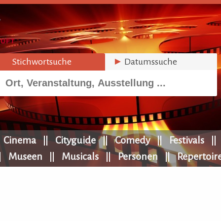
►
Stichwortsuche
►
Datumssuche
Cinema
Cityguide
Comedy
Festivals
Museen
Musicals
Personen
Repertoir