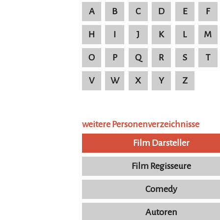
A
B
C
D
E
F
H
I
J
K
L
M
O
P
Q
R
S
T
V
W
X
Y
Z
weitere Personenverzeichnisse
Film Darsteller
Film Regisseure
Comedy
Autoren