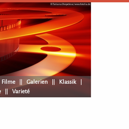
© Tatiana Shepeleva /
www.fotolia.de
Filme
Galerien
Klassik
e
Varieté