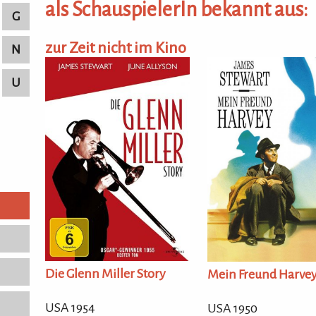
als SchauspielerIn bekannt aus:
G
zur Zeit nicht im Kino
N
U
Die Glenn Miller Story
Mein Freund Harve
USA 1954
USA 1950