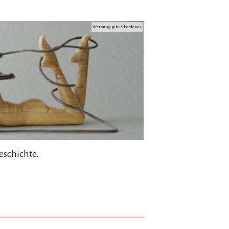
Werbung: gibus.bordeaux
eschichte.