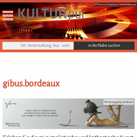
© Tatiana Shepeleva /
www.fotolia.de
KULTURpur Suche
gibus.bordeaux
gibus.bordeaux
Werbung: gibus.bordeaux