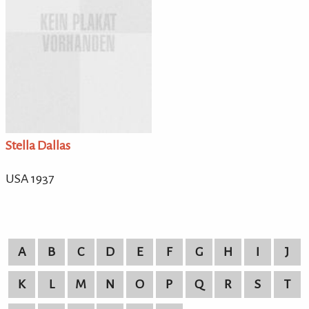
Stella Dallas
USA 1937
A
B
C
D
E
F
G
H
I
J
K
L
M
N
O
P
Q
R
S
T