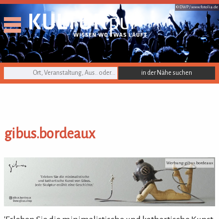
© DWP /
www.fotolia.de
KULTURpur Suche
gibus.bordeaux
gibus.bordeaux
Werbung: gibus.bordeaux