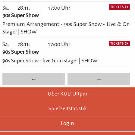
Sa.
28.11.
17:00 Uhr
90s Super Show
Premium Arrangement - 90s Super Show - Live & On
Stage! | SHOW
Sa.
28.11.
17:00 Uhr
90s Super Show
90s Super Show - live & on stage! | SHOW
←
→
KULTURpur - wissen wo was läuft.
KULTURpur Footer
Über KULTURpur
Spielzeitstatistik
Login