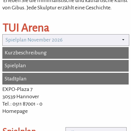
'Erleben Sie die minimalistische und kathartische Kunst
von Gibus. Jede Skulptur erzählt eine Geschichte.
TUI Arena
Spielplan November 2026
Kurzbeschreibung
Kurzbeschreibung
Spielplan
Spielplan
Stadtplan
Stadtplan
EXPO-Plaza 7
30539 Hannover
Tel.: 0511 87001 - 0
Homepage