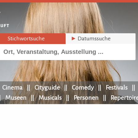
►
Stichwortsuche
►
Datumssuche
Cinema
Cityguide
Comedy
Festivals
Museen
Musicals
Personen
Repertoir