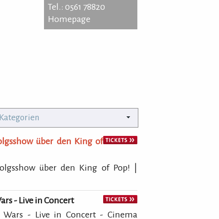
Tel.: 0561 78820
Homepage
drich-Ebert-Str. 152
9 Kassel
: 0561 78820
 Kategorien
epage
folgsshow über den King of
folgsshow über den King of Pop! |
ars - Live in Concert
r Wars - Live in Concert - Cinema