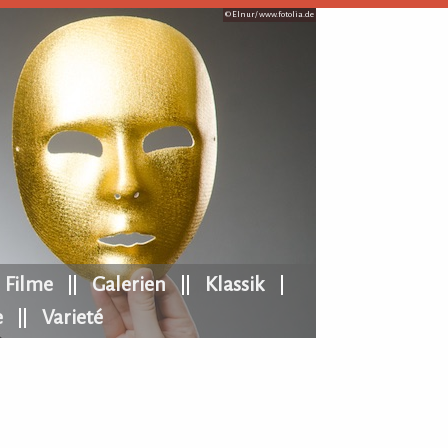
© Elnur /
www.fotolia.de
Filme
Galerien
Klassik
e
Varieté