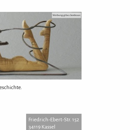
Werbung: gibus.bordeaux
eschichte.
Friedrich-Ebert-Str. 152
34119 Kassel