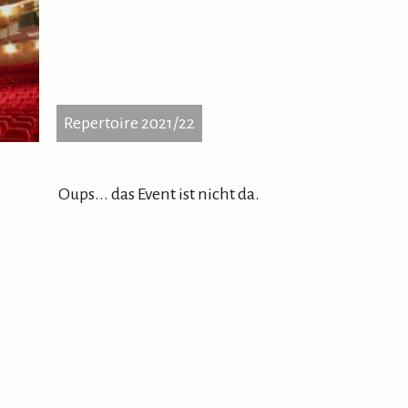
Repertoire 2021/22
...
Repertoire 2021/22
Groß
203
Oups... das Event ist nicht da.
Tel.
Hom