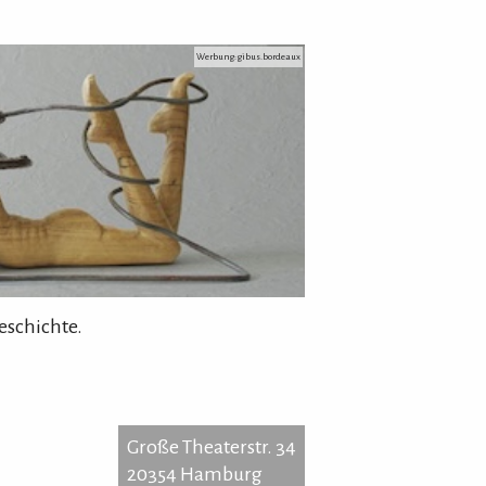
Werbung: gibus.bordeaux
eschichte.
Große Theaterstr. 34
20354 Hamburg