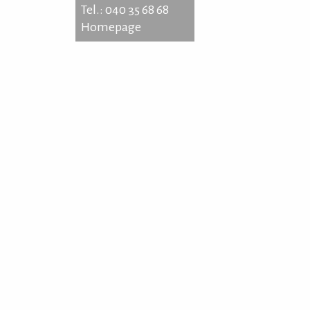
Tel.: 040 35 68 68
Homepage
e Theaterstr. 34
54 Hamburg
: 040 35 68 68
epage