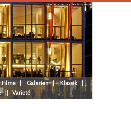
Staatsoper Hamburg, Foto: Westermann
Filme
Galerien
Klassik
e
Varieté