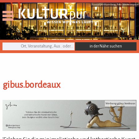
Staatsoper Hamburg, Foto: Westermann
KULTURpur Suche
gibus.bordeaux
gibus.bordeaux
Werbung: gibus.bordeaux