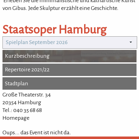
'Erleben Sie die minimalistische und kathartische Kunst
von Gibus. Jede Skulptur erzählt eine Geschichte.
Staatsoper Hamburg
Spielplan September 2026
Staatsoper Hamburg, Fotocredit: Westermann
Kurzbeschreibung
Kurzbeschreibung
Repertoire 2021/22
Repertoire 2021/22
Stadtplan
Stadtplan
Große Theaterstr. 34
20354 Hamburg
Tel.: 040 35 68 68
Homepage
Oups... das Event ist nicht da.