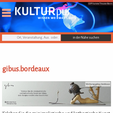
GOP Variete Theater Bonn
KULTURpur Suche
gibus.bordeaux
gibus.bordeaux
Werbung: gibus.bordeaux