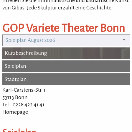
'Erleben Sie die minimalistische und kathartische Kunst
von Gibus. Jede Skulptur erzählt eine Geschichte.
GOP Variete Theater Bonn
Spielplan August 2026
Kurzbeschreibung
Kurzbeschreibung
Spielplan
Spielplan
Stadtplan
Stadtplan
Karl-Carstens-Str. 1
53113 Bonn
Tel.: 0228 422 41 41
Homepage