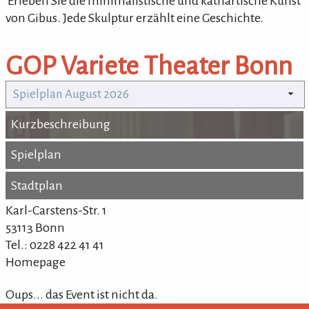
'Erleben Sie die minimalistische und kathartische Kunst
von Gibus. Jede Skulptur erzählt eine Geschichte.
GOP Variete Theater Bonn
Spielplan August 2026
Kurzbeschreibung
Kurzbeschreibung
Spielplan
Spielplan
Stadtplan
Stadtplan
Karl-Carstens-Str. 1
53113 Bonn
Tel.: 0228 422 41 41
Homepage
Oups... das Event ist nicht da.