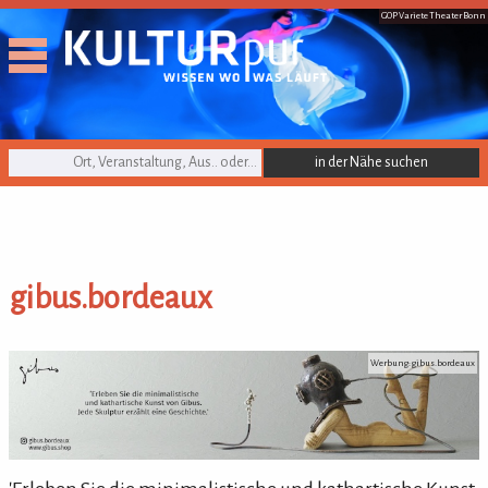
GOP Variete Theater Bonn
KULTURpur Suche
gibus.bordeaux
gibus.bordeaux
Werbung: gibus.bordeaux