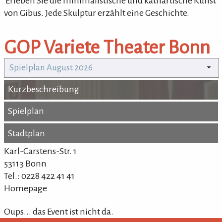
'Erleben Sie die minimalistische und kathartische Kunst
von Gibus. Jede Skulptur erzählt eine Geschichte.
GOP Variete Theater Bonn
Spielplan August 2026
Kurzbeschreibung
Kurzbeschreibung
Spielplan
Spielplan
Stadtplan
Stadtplan
Karl-Carstens-Str. 1
53113 Bonn
Tel.: 0228 422 41 41
Homepage
Oups... das Event ist nicht da.