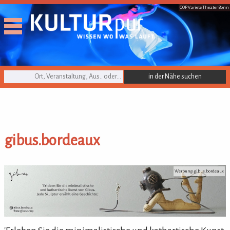
GOP Variete Theater Bonn
KULTURpur Suche
gibus.bordeaux
gibus.bordeaux
Werbung: gibus.bordeaux