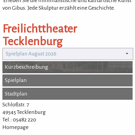
'Erleben Sie die minimalistische und kathartische Kunst
von Gibus. Jede Skulptur erzählt eine Geschichte.
Freilichttheater
Tecklenburg
Spielplan August 2026
Foto: Stefan Grothus
Kurzbeschreibung
Kurzbeschreibung
Spielplan
Spielplan
Stadtplan
Stadtplan
Schloßstr. 7
49545 Tecklenburg
Tel.: 05482 220
Homepage