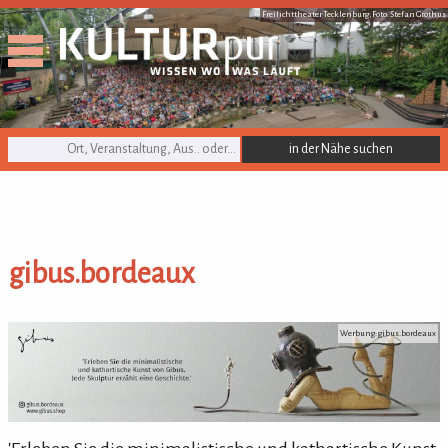
Freilichttheater Tecklenburg, Foto: Stefan Grothus
KULTURpur Suche
gibus.bordeaux
gibus.bordeaux
Werbung: gibus.bordeaux