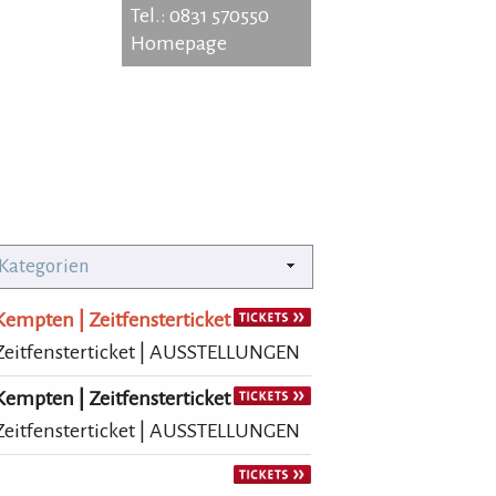
Tel.: 0831 570550
Homepage
erner Strasse 64
35 Kempten
: 0831 570550
 Kategorien
epage
mpten | Zeitfensterticket
itfensterticket | AUSSTELLUNGEN
mpten | Zeitfensterticket
itfensterticket | AUSSTELLUNGEN