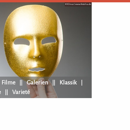
© Elnur /
www.fotolia.de
Filme
Galerien
Klassik
e
Varieté