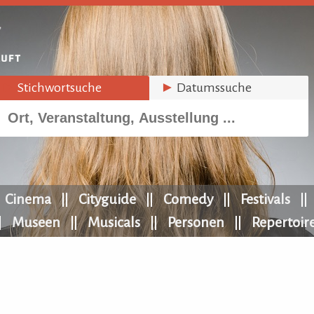
►
Stichwortsuche
►
Datumssuche
Cinema
Cityguide
Comedy
Festivals
Museen
Musicals
Personen
Repertoir