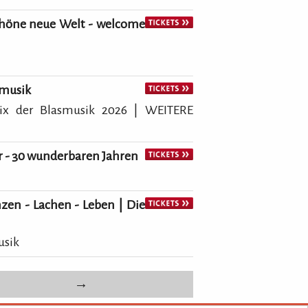
höne neue Welt - welcome
smusik
rix der Blasmusik 2026 | WEITERE
er - 30 wunderbaren Jahren
zen - Lachen - Leben | Die
usik
→