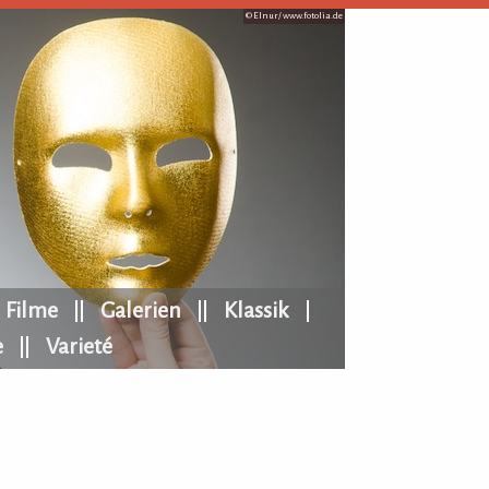
© Elnur /
www.fotolia.de
Filme
Galerien
Klassik
e
Varieté