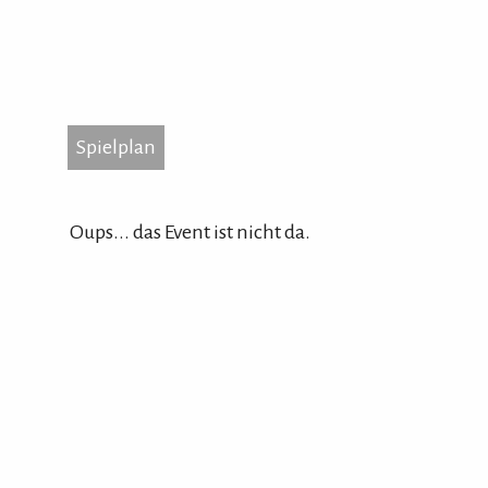
Spielplan
...
Spielplan
Kott
874
Oups... das Event ist nicht da.
Tel.
Hom