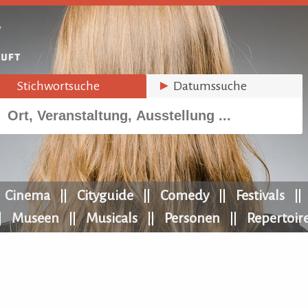
►
Stichwortsuche
►
Datumssuche
Cinema
Cityguide
Comedy
Festivals
Museen
Musicals
Personen
Repertoir