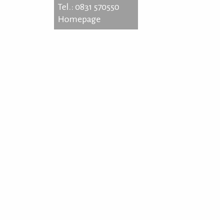
Tel.: 0831 570550
Homepage
erner Strasse 64
35 Kempten
: 0831 570550
epage