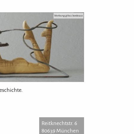
Werbung: gibus.bordeaux
eschichte.
Reitknechtstr. 6
80639 München