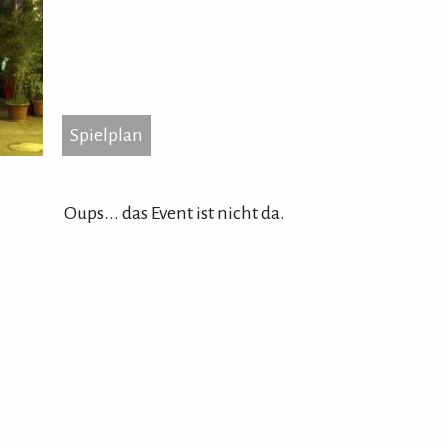
Spielplan
...
Spielplan
Reit
806
Oups... das Event ist nicht da.
Tel.
Hom