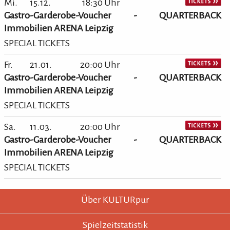
Mi.
15.12.
18:30 Uhr
Gastro-Garderobe-Voucher - QUARTERBACK
Immobilien ARENA Leipzig
SPECIAL TICKETS
Fr.
21.01.
20:00 Uhr
Gastro-Garderobe-Voucher - QUARTERBACK
Immobilien ARENA Leipzig
SPECIAL TICKETS
Sa.
11.03.
20:00 Uhr
Gastro-Garderobe-Voucher - QUARTERBACK
Immobilien ARENA Leipzig
SPECIAL TICKETS
KULTURpur - wissen wo was läuft.
KULTURpur Footer
Über KULTURpur
Spielzeitstatistik