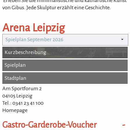
'Erleben Sie die minimalistische und kathartische Kunst
von Gibus. Jede Skulptur erzählt eine Geschichte.
Arena Leipzig
Spielplan September 2026
Foto: Arena Leipzig
Kurzbeschreibung
Kurzbeschreibung
Spielplan
Spielplan
Stadtplan
Stadtplan
Am Sportforum 2
04105 Leipzig
Tel.: 0341 23 41 100
Homepage
Gastro-Garderobe-Voucher -