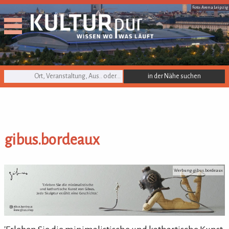
Foto: Arena Leipzig
KULTURpur Suche
gibus.bordeaux
gibus.bordeaux
Werbung: gibus.bordeaux