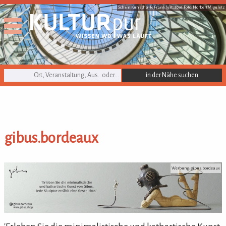
Schirn Kunsthalle Frankfurt, 2016, Foto: Norbert Miguletz
KULTURpur Suche
gibus.bordeaux
gibus.bordeaux
Werbung: gibus.bordeaux