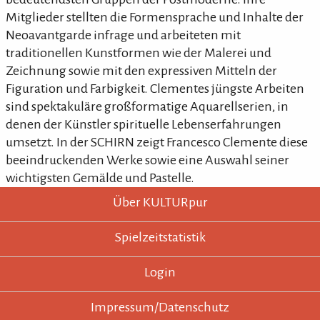
Mitglieder stellten die Formensprache und Inhalte der
Neoavantgarde infrage und arbeiteten mit
traditionellen Kunstformen wie der Malerei und
Zeichnung sowie mit den expressiven Mitteln der
Figuration und Farbigkeit. Clementes jüngste Arbeiten
sind spektakuläre großformatige Aquarellserien, in
denen der Künstler spirituelle Lebenserfahrungen
umsetzt. In der SCHIRN zeigt Francesco Clemente diese
beeindruckenden Werke sowie eine Auswahl seiner
wichtigsten Gemälde und Pastelle.
KULTURpur - wissen wo was läuft.
KULTURpur Footer
Über KULTURpur
Spielzeitstatistik
Login
Impressum/Datenschutz