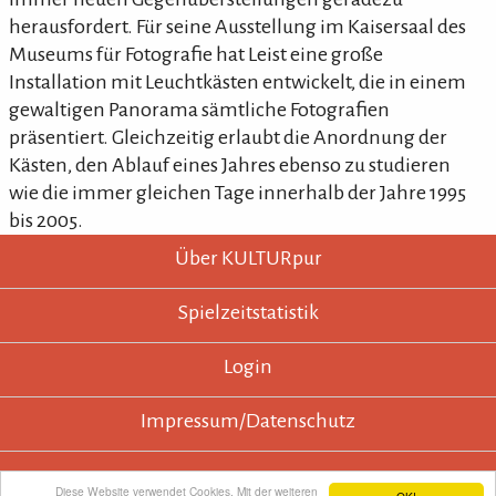
herausfordert. Für seine Ausstellung im Kaisersaal des
Museums für Fotografie hat Leist eine große
Installation mit Leuchtkästen entwickelt, die in einem
gewaltigen Panorama sämtliche Fotografien
präsentiert. Gleichzeitig erlaubt die Anordnung der
Kästen, den Ablauf eines Jahres ebenso zu studieren
wie die immer gleichen Tage innerhalb der Jahre 1995
bis 2005.
KULTURpur - wissen wo was läuft.
KULTURpur Footer
Über KULTURpur
Spielzeitstatistik
Login
Impressum/Datenschutz
Diese Website verwendet Cookies. Mit der weiteren