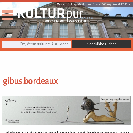
Museum für Fotografie / Helmut Newton Stiftung (Foto: KULTURpur)
KULTURpur Suche
gibus.bordeaux
gibus.bordeaux
Werbung: gibus.bordeaux