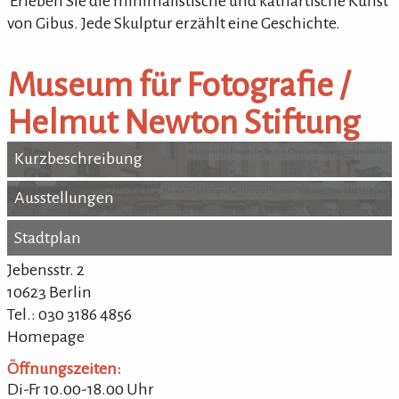
'Erleben Sie die minimalistische und kathartische Kunst
von Gibus. Jede Skulptur erzählt eine Geschichte.
Museum für Fotografie /
Helmut Newton Stiftung
Museum für Fotografie. Berlin-Charlottenburg, Stefan Müller
Kurzbeschreibung
Kurzbeschreibung
Museum für Fotografie / Helmut Newton Stiftung (Foto: KULTURpur)
Ausstellungen
Ausstellungen
Stadtplan
Stadtplan
Jebensstr. 2
10623 Berlin
Tel.: 030 3186 4856
Homepage
Öffnungszeiten:
Di-Fr 10.00-18.00 Uhr